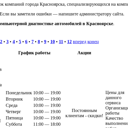
ок компаний города Красноярска, специализирующихся на комп
. Если вы заметили ошибки — напишите администратору сайта.
омпьютерной диагностике автомобилей в Красноярске
.
2
•
3
•
4
•
5
•
6
•
7
•
8
•
9
•
10
•
11
•
12
вперед
конец
График работы
Акции
в
а
Цены для
Понедельник
10:00 — 19:00
данного
Вторник
10:00 — 19:00
сервиса
Среда
10:00 — 19:00
Организац
Постоянным
Четверг
10:00 — 19:00
работы
клиентам - скидки!
Пятница
10:00 — 19:00
Качество
П
выполнени
Суббота
11:00 — 18:00