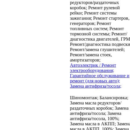
редукторов/раздаточных
коробок;
Ремонт рулевой
рейки;
Ремонт системы
зажигания;
Ремонт стартеров,
генераторов;
Ремонт
топливных систем;
Ремонт
тормозной системы;
Ремонт/
диагностика двигателей, ГРМ
Ремонт/диагностика подвески
Ремонт/замена глушителей;
Ремонт/замена стоек,
амортизаторов;
Автоэлектрик / Ремонт
электрооборудования;
Гарантийное обслуживание и
ремонт (для новых авто);
Замена антифриза/тосола;
Шиномонтаж;
Балансировка;
Замена масла редукторов/
раздаточных коробок;
Замена
антифриза/тосола;
Замена
антифриза/тосола, 100%;
Замена масла в АКПП;
Замен
масла в АКПП, 100%;
Замена