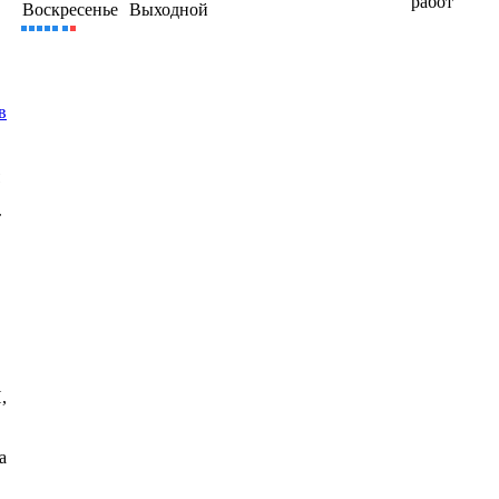
работ
Воскресенье
Выходной
в
т
,
а