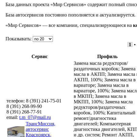
База данных проекта «Мир Сервисов» содержит полный спис
База автосервисов постоянно пополняется и актуализируется
«Мир Сервисов» — все компании, специализирующиеся на
к
Показывать:
1
•
Сервис
Профиль
Замена масла редукторов/
раздаточных коробок;
Замена
масла в АКПП;
Замена масла 
АКПП, 100%;
Замена масла в
вариаторе;
Замена масла в
вариаторе, 100%;
Замена масл
в МКПП;
Замена масла в
телефон: 8 (391) 241-75-01
МКПП, 100%;
Замена масла
8 (391) 268-99-90
редукторов/раздаточных
8 (391) 268-77-91
коробок, 100%;
Капитальный
email:
t.m_07@mail.ru
ремонт/диагностика
ТрансМиссия,
двигателей;
Компьютерная
автосервис
диагностика двигателей, КП
Красноярск,
и др. систем;
Ремонт АКПП,