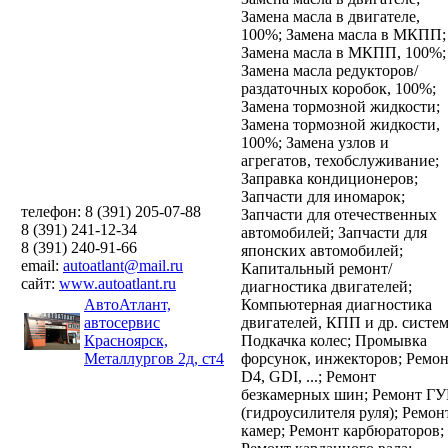
Замена масла в двигателе,
100%;
Замена масла в МКПП;
Замена масла в МКПП, 100%;
Замена масла редукторов/
раздаточных коробок, 100%;
Замена тормозной жидкости;
Замена тормозной жидкости,
100%;
Замена узлов и
агрегатов, техобслуживание;
Заправка кондиционеров;
Запчасти для иномарок;
телефон: 8 (391) 205-07-88
Запчасти для отечественных
8 (391) 241-12-34
автомобилей;
Запчасти для
8 (391) 240-91-66
японских автомобилей;
email:
autoatlant@mail.ru
Капитальный ремонт/
сайт:
www.autoatlant.ru
диагностика двигателей;
АвтоАтлант,
Компьютерная диагностика
автосервис
двигателей, КПП и др. систем
Красноярск,
Подкачка колес;
Промывка
Металлургов 2д, ст4
форсунок, инжекторов;
Ремон
D4, GDI, ...;
Ремонт
безкамерных шин;
Ремонт ГУ
(гидроусилителя руля);
Ремон
камер;
Ремонт карбюраторов;