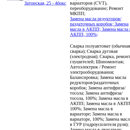
Затонская, 25 - 4бокс
вариаторов (CVT),
переоборудование;
Ремонт
МКПП;
Замена масла редукторов/
раздаточных коробок;
Замена
масла в АКПП;
Замена масла 
АКПП, 100%;
Cварка полуавтомат (обычная
сварка);
Cварка дуговая
(электродная);
Cварка, ремон
глушителей;
Шиномонтаж;
Автоэлектрик / Ремонт
электрооборудования;
Балансировка;
Замена масла
редукторов/раздаточных
коробок;
Замена антифриза/
тосола;
Замена антифриза/
тосола, 100%;
Замена масла в
АКПП;
Замена масла в АКПП
100%;
Замена масла в
вариаторе;
Замена масла в
вариаторе, 100%;
Замена масл
в ГУР (гидроусилителя руля);
Замена масла в двигателе;