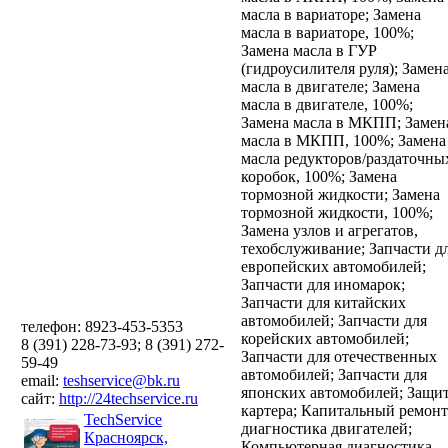
масла в вариаторе;
Замена
масла в вариаторе, 100%;
Замена масла в ГУР
(гидроусилителя руля);
Замен
масла в двигателе;
Замена
масла в двигателе, 100%;
Замена масла в МКПП;
Замен
масла в МКПП, 100%;
Замена
масла редукторов/раздаточны
коробок, 100%;
Замена
тормозной жидкости;
Замена
тормозной жидкости, 100%;
Замена узлов и агрегатов,
техобслуживание;
Запчасти д
европейских автомобилей;
Запчасти для иномарок;
Запчасти для китайских
автомобилей;
Запчасти для
телефон: 8923-453-5353
корейских автомобилей;
8 (391) 228-73-93; 8 (391) 272-
Запчасти для отечественных
59-49
автомобилей;
Запчасти для
email:
teshservice@bk.ru
японских автомобилей;
Защи
сайт:
http://24techservice.ru
картера;
Капитальный ремонт
TechService
диагностика двигателей;
Красноярск,
Компьютерная диагностика