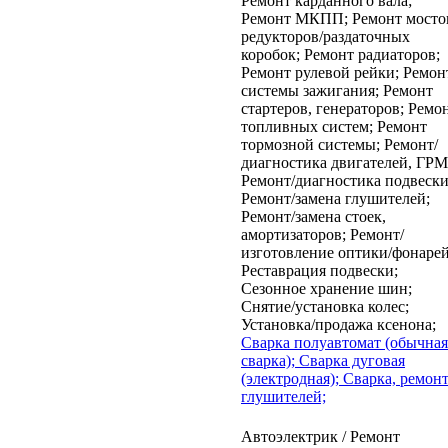
Ремонт карданного вала;
Ремонт МКПП;
Ремонт мосто
редукторов/раздаточных
коробок;
Ремонт радиаторов;
Ремонт рулевой рейки;
Ремон
системы зажигания;
Ремонт
стартеров, генераторов;
Ремо
топливных систем;
Ремонт
тормозной системы;
Ремонт/
диагностика двигателей, ГРМ
Ремонт/диагностика подвески
Ремонт/замена глушителей;
Ремонт/замена стоек,
амортизаторов;
Ремонт/
изготовление оптики/фонарей
Реставрация подвески;
Сезонное хранение шин;
Снятие/установка колес;
Установка/продажа ксенона;
Cварка полуавтомат (обычная
сварка);
Cварка дуговая
(электродная);
Cварка, ремон
глушителей;
Автоэлектрик / Ремонт