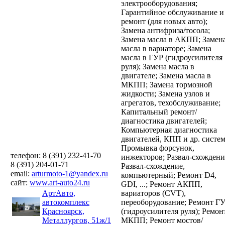
электрооборудования;
Гарантийное обслуживание и
ремонт (для новых авто);
Замена антифриза/тосола;
Замена масла в АКПП;
Замен
масла в вариаторе;
Замена
масла в ГУР (гидроусилителя
руля);
Замена масла в
двигателе;
Замена масла в
МКПП;
Замена тормозной
жидкости;
Замена узлов и
агрегатов, техобслуживание;
Капитальный ремонт/
диагностика двигателей;
Компьютерная диагностика
двигателей, КПП и др. систем
Промывка форсунок,
телефон: 8 (391) 232-41-70
инжекторов;
Развал-схождени
8 (391) 204-01-71
Развал-схождение,
email:
arturmoto-1@yandex.ru
компьютерный;
Ремонт D4,
сайт:
www.art-auto24.ru
GDI, ...;
Ремонт АКПП,
АртАвто,
вариаторов (CVT),
автокомплекс
переоборудование;
Ремонт Г
Красноярск,
(гидроусилителя руля);
Ремон
Металлургов, 51ж/1
МКПП;
Ремонт мостов/