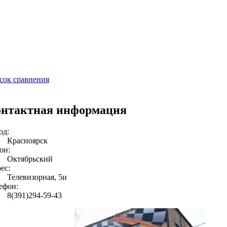
сок сравнения
онтактная информация
од:
Красноярск
он:
Октябрьский
ес:
Телевизорная, 5и
ефон:
8(391)294-59-43