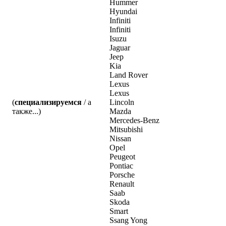
Hummer
Hyundai
Infiniti
Infiniti
Isuzu
Jaguar
Jeep
Kia
Land Rover
Lexus
Lexus
(
специализируемся
/ а
Lincoln
также...)
Mazda
Mercedes-Benz
Mitsubishi
Nissan
Opel
Peugeot
Pontiac
Porsche
Renault
Saab
Skoda
Smart
Ssang Yong