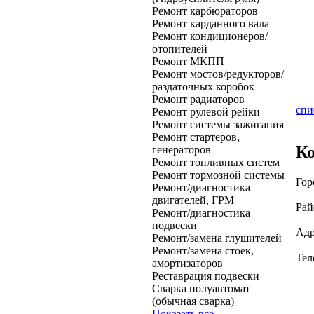
Ремонт карбюраторов
Ремонт карданного вала
Ремонт кондиционеров/
отопителей
Ремонт МКПП
Ремонт мостов/редукторов/
раздаточных коробок
Ремонт радиаторов
спи
Ремонт рулевой рейки
Ремонт системы зажигания
Ремонт стартеров,
К
генераторов
Ремонт топливных систем
Ремонт тормозной системы
Гор
Ремонт/диагностика
двигателей, ГРМ
Рай
Ремонт/диагностика
подвески
Адр
Ремонт/замена глушителей
Ремонт/замена стоек,
Тел
амортизаторов
Реставрация подвески
Cварка полуавтомат
(обычная сварка)
Показать все