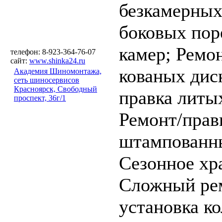
безкамерны
боковых пор
камер;
Ремон
телефон: 8-923-364-76-07
сайт:
www.shinka24.ru
кованых дис
Академия Шиномонтажа,
сеть шиносервисов
Красноярск, Свободный
правка литы
проспект, 36г/1
Ремонт/прав
штампованны
Сезонное хр
Сложный ре
установка ко