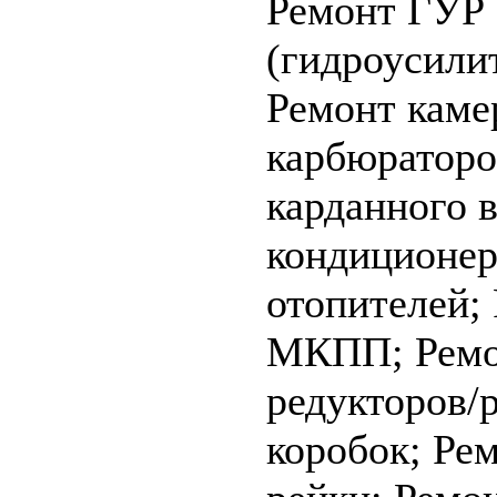
Ремонт ГУР
(гидроусилит
Ремонт каме
карбюратор
карданного 
кондиционер
отопителей;
МКПП;
Ремо
редукторов/
коробок;
Рем