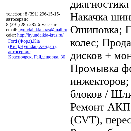
диагностика
Накачка шин
телефон: 8 (391) 296-15-15-
автосервис
8 (391) 285-285-6-магазин
Ошиповка;
П
email:
hyundai_kia.kras@mail.ru
сайт:
http://hyundaikia-kras.ru/
колес;
Прода
Ford (Форд),Kia
(Кия),Hyundai (Хендай),
автосервис
дисков + мо
Красноярск, Гайдашовка, 30
Промывка ф
инжекторов
блоков / Шл
Ремонт АКПП
(CVT), пере