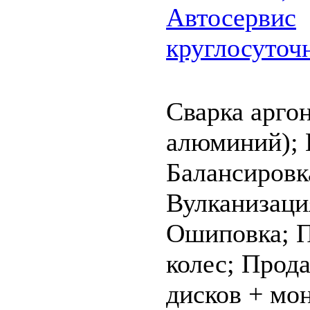
Автосервис
круглосуточ
Cварка аргон
алюминий);
Балансировк
Вулканизаци
Ошиповка;
П
колес;
Прода
дисков + мо