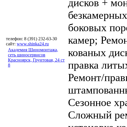
дисков + мо
безкамерны
боковых пор
камер;
Ремон
телефон: 8 (391) 232-63-30
сайт:
www.shinka24.ru
кованых дис
Академия Шиномонтажа,
сеть шиносервисов
Красноярск, Грунтовая, 24 ст
правка литы
8
Ремонт/прав
штампованны
Сезонное хр
Сложный ре