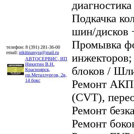
диагностика
Подкачка ко
шин/дисков 
Промывка ф
телефон: 8 (391) 281-36-00
email:
nikitinanyra@mail.ru
инжекторов
АВТОСЕРВИС, ИП
Никитин В.Н.
блоков / Шл
Красноярск,
пр.Металлургов, 2в,
14 бокс
Ремонт АКПП
(CVT), пере
Ремонт безк
Ремонт боко