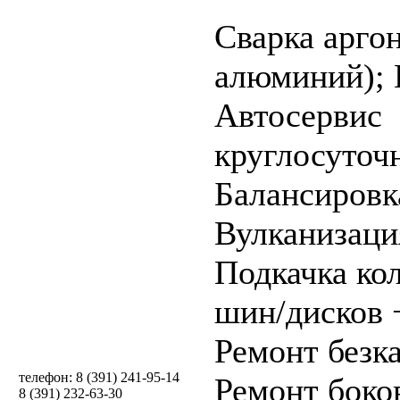
Cварка аргон
алюминий);
Автосервис
круглосуточ
Балансировк
Вулканизаци
Подкачка ко
шин/дисков 
Ремонт безк
телефон: 8 (391) 241-95-14
Ремонт боко
8 (391) 232-63-30