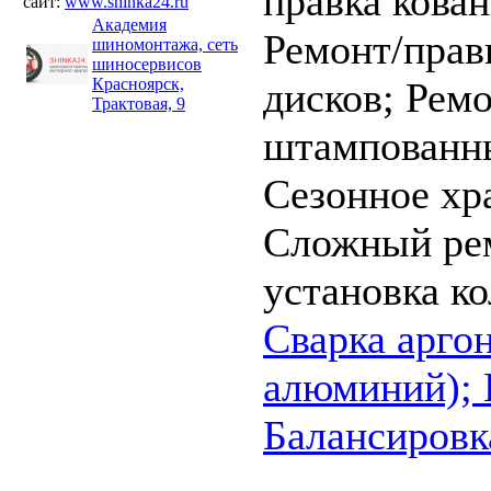
правка кова
сайт:
www.shinka24.ru
Академия
Ремонт/прав
шиномонтажа, сеть
шиносервисов
Красноярск,
дисков;
Ремо
Трактовая, 9
штампованны
Сезонное хр
Сложный ре
установка ко
Cварка аргон
алюминий);
Балансировк