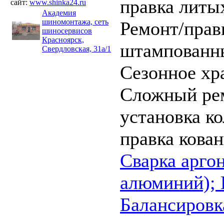
правка литы
сайт:
www.shinka24.ru
Академия
шиномонтажа, сеть
Ремонт/прав
шиносервисов
Красноярск,
штампованны
Свердловская, 31а/1
Сезонное хр
Сложный ре
установка к
правка кова
Cварка аргон
алюминий);
Балансировк