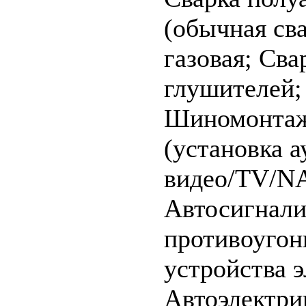
(обычная св
газовая;
Cва
глушителей;
Шиномонта
(установка а
видео/TV/NA
Автосигнали
противоуго
устройства э
Автоэлектри