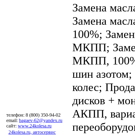
Замена масла
Замена масла
100%;
Замен
МКПП;
Заме
МКПП, 100
шин азотом;
колес;
Прода
дисков + мо
АКПП, вариа
телефон: 8 (800) 350-94-02
email:
bagaev-62@yandex.ru
переоборудо
сайт:
www.24kolesa.ru
24kolesa.ru, автосервис