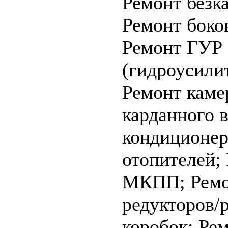
Ремонт безк
Ремонт боко
Ремонт ГУР
(гидроусилит
Ремонт каме
карданного 
кондиционер
отопителей;
МКПП;
Ремо
редукторов/
коробок;
Ре