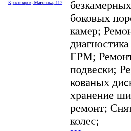
безкамерны
Красноярск, Маерчака, 117
боковых пор
камер;
Ремон
диагностика
ГРМ;
Ремонт
подвески;
Ре
кованых дис
хранение ш
ремонт;
Сня
колес;