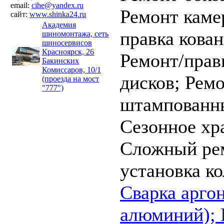
email:
cihe@yandex.ru
Ремонт каме
сайт:
www.shinka24.ru
Академия
правка кова
шиномонтажа, сеть
шиносервисов
Красноярск, 26
Ремонт/прав
Бакинских
Комиссаров, 10/1
дисков;
Ремо
(проезда на мост
"777")
штампованны
Сезонное хр
Сложный ре
установка ко
Cварка аргон
алюминий);