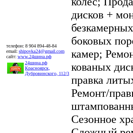
колес;
Прода
дисков + мо
безкамерны
боковых пор
телефон: 8 904 894-48-84
камер;
Ремон
email:
shipovka24@gmail.com
сайт:
www.24шина.рф
24шина.рф
кованых дис
Красноярск,
Дубровинского, 112/3
правка литы
Ремонт/прав
штампованны
Сезонное хр
Сложный ре