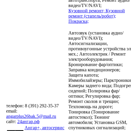
автотранспорта;
Ремонт аудио/
видео/TV/NAVI;
Кузовной ремонт;
Кузовной
ремонт (стапель/робот);
Покраска;
Автозвук (установка аудио/
видео/TV/NAVI);
Автосигнализации,
противоугонные устройства эл
мех.;
Автоэлектрик / Ремонт
электрооборудования;
Бронирование фар/оптики;
Заправка кондиционеров;
Защита капота;
Иммобилайзеры;
Парктроники
Камеры заднего вида;
Подогре
сидений;
Полировка фар/
оптики;
Регулировка фар;
Ремонт сколов и трещин;
телефон: 8 (391) 292-35-37
Техпомощь на дороге;
email:
Тонировка (Тонирование
angarplus26bak.5@mail.ru
автостекол);
Тюнинг
сайт:
24ангар.рф
автомобиля;
Установка GSM,
Ангар+, автосервис
спутниковых сигнализаций;