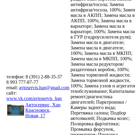
антифриза/тосола;
Замена
антифриза/тосола, 100%;
Замен
масла в АКПП;
Замена масла в
АКПП, 100%;
Замена масла в
вариаторе;
Замена масла в
вариаторе, 100%;
Замена масла
в ГУР (гидроусилителя руля);
Замена масла в двигателе;
Замена масла в двигателе,
100%;
Замена масла в МКПП;
Замена масла в МКПП, 100%;
Замена масла редукторов/
раздаточных коробок, 100%;
Замена тормозной жидкости;
телефон: 8 (391) 2-88-35-37
Замена тормозной жидкости,
8 993 777-87-77
100%;
Замена узлов и агрегато
email:
avtoservis.han@gnail.com
техобслуживание;
Капитальны
сайт:
ремонт/диагностика
www.vk.com/avtoservis_han
двигателей;
Парктроники /
Автосервис, Хан
Камеры заднего вида;
Красноярск,
Перетяжка салона;
Подбор
Новая, 17
автоэмалей;
Подкачка колес;
Полировка фар/оптики;
Промывка форсунок,
инжекторов;
Проточка