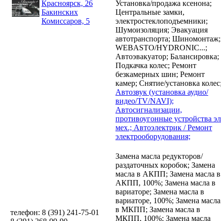
Красноярск, 26
Установка/продажа ксенона;
Бакинских
Центральные замки,
Комиссаров, 5
электростеклоподъемники;
Шумоизоляция;
Эвакуация
автотранспорта;
Шиномонтаж;
WEBASTO/HYDRONIC...;
Автоэвакуатор;
Балансировка;
Подкачка колес;
Ремонт
безкамерных шин;
Ремонт
камер;
Снятие/установка колес
Автозвук (установка аудио/
видео/TV/NAVI);
Автосигнализации,
противоугонные устройства эл
мех.;
Автоэлектрик / Ремонт
электрооборудования;
Замена масла редукторов/
раздаточных коробок;
Замена
масла в АКПП;
Замена масла в
АКПП, 100%;
Замена масла в
вариаторе;
Замена масла в
вариаторе, 100%;
Замена масла
в МКПП;
Замена масла в
телефон: 8 (391) 241-75-01
МКПП, 100%;
Замена масла