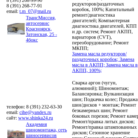
8 (391) 268-99-90
редукторов/раздаточных
8 (391) 268-77-91
коробок, 100%;
Капитальный
email:
t.m_07@mail.ru
ремонт/диагностика
ТрансМиссия,
двигателей;
Компьютерная
автосервис
диагностика двигателей, КПП
Красноярск,
и др. систем;
Ремонт АКПП,
Затонская, 25 -
вариаторов (CVT),
4бокс
переоборудование;
Ремонт
МКПП;
Замена масла редукторов/
раздаточных коробок;
Замена
масла в АКПП;
Замена масла в
АКПП, 100%;
Cварка аргон (чугун,
алюминий);
Шиномонтаж;
Балансировка;
Вулканизация
шин;
Подкачка колес;
Продажа
шин/дисков + монтаж;
Ремонт
телефон: 8 (391) 232-63-30
безкамерных шин;
Ремонт
email:
cihe@yandex.ru
боковых порезов;
Ремонт каме
сайт:
www.shinka24.ru
Ремонт/правка литых дисков;
Академия
Ремонт/правка штампованных
шиномонтажа, сеть
дисков;
Сезонное хранение
шиносервисов