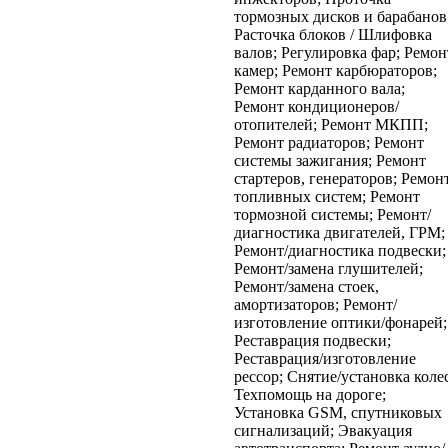
тормозных дисков и барабанов
Расточка блоков / Шлифовка
валов;
Регулировка фар;
Ремон
камер;
Ремонт карбюраторов;
Ремонт карданного вала;
Ремонт кондиционеров/
отопителей;
Ремонт МКПП;
Ремонт радиаторов;
Ремонт
системы зажигания;
Ремонт
стартеров, генераторов;
Ремон
топливных систем;
Ремонт
тормозной системы;
Ремонт/
диагностика двигателей, ГРМ;
Ремонт/диагностика подвески;
Ремонт/замена глушителей;
Ремонт/замена стоек,
амортизаторов;
Ремонт/
изготовление оптики/фонарей;
Реставрация подвески;
Реставрация/изготовление
рессор;
Снятие/установка колес
Техпомощь на дороге;
Установка GSM, спутниковых
сигнализаций;
Эвакуация