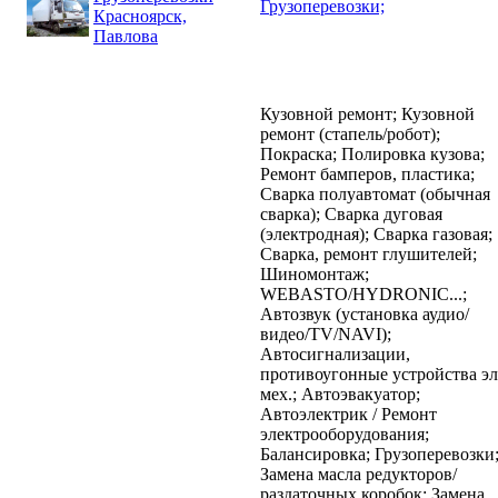
Грузоперевозки;
Красноярск,
Павлова
Кузовной ремонт;
Кузовной
ремонт (стапель/робот);
Покраска;
Полировка кузова;
Ремонт бамперов, пластика;
Cварка полуавтомат (обычная
сварка);
Cварка дуговая
(электродная);
Cварка газовая;
Cварка, ремонт глушителей;
Шиномонтаж;
WEBASTO/HYDRONIC...;
Автозвук (установка аудио/
видео/TV/NAVI);
Автосигнализации,
противоугонные устройства эл
мех.;
Автоэвакуатор;
Автоэлектрик / Ремонт
электрооборудования;
Балансировка;
Грузоперевозки
Замена масла редукторов/
раздаточных коробок;
Замена