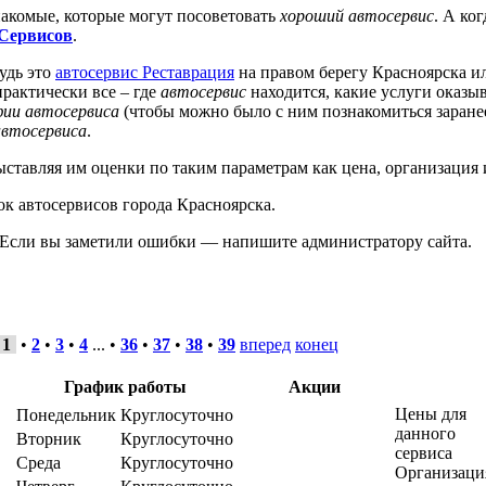
знакомые, которые могут посоветовать
хороший автосервис
. А ко
Сервисов
.
будь это
автосервис Реставрация
на правом берегу Красноярска 
рактически все – где
автосервис
находится, какие услуги оказы
ии автосервиса
(чтобы можно было с ним познакомиться заранее
автосервиса
.
выставляя им оценки по таким параметрам как цена, организация 
к автосервисов города Красноярска.
. Если вы заметили ошибки — напишите администратору сайта.
1
•
2
•
3
•
4
... •
36
•
37
•
38
•
39
вперед
конец
График работы
Акции
Цены для
Понедельник
Круглосуточно
данного
Вторник
Круглосуточно
сервиса
Среда
Круглосуточно
Организаци