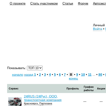
О проекте
Стать участником
Статьи
Форум
Автоэкс
Личный 
Войти
•
Показывать:
начало
назад
1
•
2
•
3
•
4
•
5
•
6
•
7
•
8
•
9
•
10
•
11
... •
80
•
конец
График
Сервис
Профиль
Акции
работы
24RUS (24Рус), ООО,
транспортная компания
—
—
Красноярск, Партизана