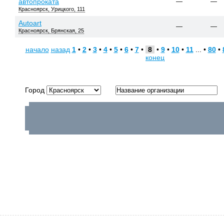
автопроката
—
—
Красноярск, Урицкого, 111
Autoart
—
—
Красноярск, Брянская, 25
начало
назад
1
•
2
•
3
•
4
•
5
•
6
•
7
•
8
•
9
•
10
•
11
... •
80
•
конец
Город