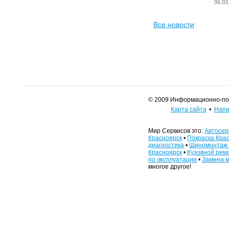
06.03
Все новости
© 2009 Информационно-поис
Карта сайта
•
Напи
Мир Сервисов это:
Автосер
Красноярск
•
Покраска Кра
диагностика
•
Шиномонтаж 
Красноярск
•
Кузовной рем
по эксплуатации
•
Замена м
многое другое!