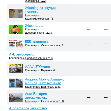
Железняка, 17/2
24tuning.ru, студия
тюнинга
—
—
Красноярск,
Красномосковская, 76
24шина.рф
—
—
Красноярск,
Дубровинского, 112/3
555, автосервис
—
—
Красноярск, Светлогорская, 2
A 4, автосервис
—
—
Красноярск, Профсоюзов, 3, стр 3
AAA AUTOtrans
—
—
Красноярск, Верхняя, 6
Ampirus Mobile Ампирус
мобиле, автотехцентр
—
—
Красноярск, Брянская, 132а
Auto Бавария,
автокомплекс
—
—
Красноярск, Семафорная, 108
AutoAmerica, агентство