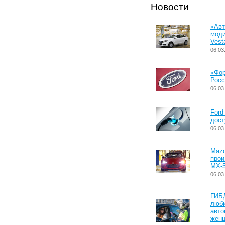
Новости
«Авт
моди
Vest
06.03
«Фо
Росс
06.03
Ford
дост
06.03
Mazd
прои
MX-5
06.03
ГИБ
люб
авто
женщ