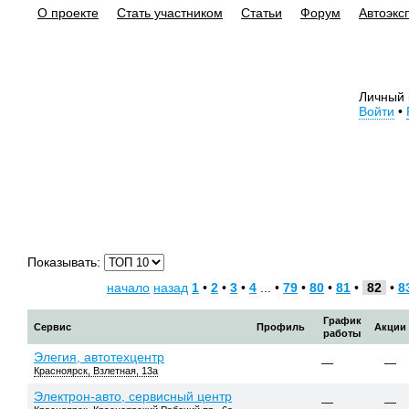
О проекте
Стать участником
Статьи
Форум
Автоэкс
Личный 
Войти
•
Показывать:
начало
назад
1
•
2
•
3
•
4
... •
79
•
80
•
81
•
82
•
8
График
Сервис
Профиль
Акции
работы
Элегия, автотехцентр
—
—
Красноярск, Взлетная, 13а
Электрон-авто, сервисный центр
—
—