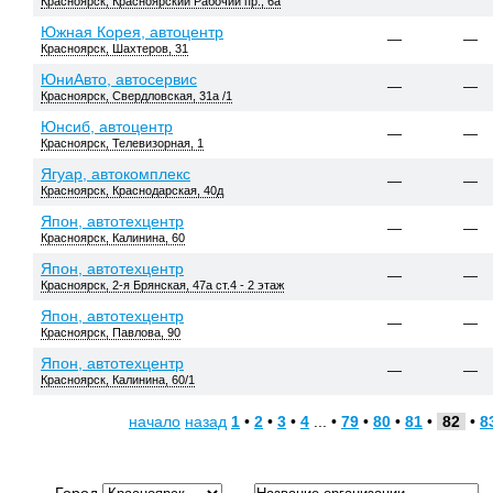
Красноярск, Красноярский Рабочий пр., 6а
Южная Корея, автоцентр
—
—
Красноярск, Шахтеров, 31
ЮниАвто, автосервис
—
—
Красноярск, Свердловская, 31а /1
Юнсиб, автоцентр
—
—
Красноярск, Телевизорная, 1
Ягуар, автокомплекс
—
—
Красноярск, Краснодарская, 40д
Япон, автотехцентр
—
—
Красноярск, Калинина, 60
Япон, автотехцентр
—
—
Красноярск, 2-я Брянская, 47а ст.4 - 2 этаж
Япон, автотехцентр
—
—
Красноярск, Павлова, 90
Япон, автотехцентр
—
—
Красноярск, Калинина, 60/1
начало
назад
1
•
2
•
3
•
4
... •
79
•
80
•
81
•
82
•
8
Город