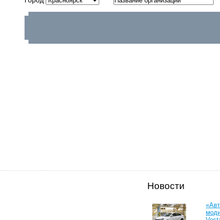
Новости
«Авт
моди
Vest