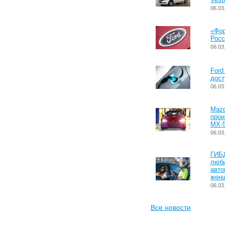
06.03
«Фо
Росс
06.03
Ford
дост
06.03
Mazd
прои
MX-5
06.03
ГИБ
люб
авто
женщ
06.03
Все новости