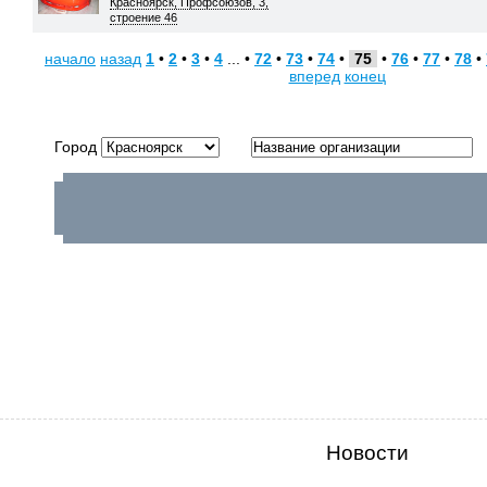
Красноярск, Профсоюзов, 3,
строение 46
начало
назад
1
•
2
•
3
•
4
... •
72
•
73
•
74
•
75
•
76
•
77
•
78
•
вперед
конец
Город
Новости