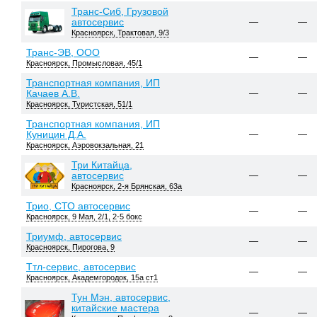
Транс-Сиб, Грузовой
автосервис
—
—
Красноярск, Трактовая, 9/3
Транс-ЭВ, ООО
—
—
Красноярск, Промысловая, 45/1
Транспортная компания, ИП
Качаев А.В.
—
—
Красноярск, Туристская, 51/1
Транспортная компания, ИП
Куницин Д.А.
—
—
Красноярск, Аэровокзальная, 21
Три Китайца,
автосервис
—
—
Красноярск, 2-я Брянская, 63а
Трио, СТО автосервис
—
—
Красноярск, 9 Мая, 2/1, 2-5 бокс
Триумф, автосервис
—
—
Красноярск, Пирогова, 9
Ттл-сервис, автосервис
—
—
Красноярск, Академгородок, 15а ст1
Тун Мэн, автосервис,
китайские мастера
—
—