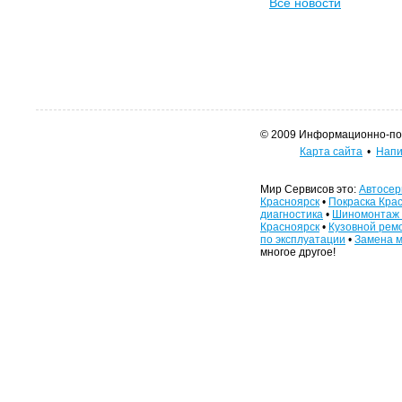
Все новости
© 2009 Информационно-поис
Карта сайта
•
Напи
Мир Сервисов это:
Автосер
Красноярск
•
Покраска Кра
диагностика
•
Шиномонтаж 
Красноярск
•
Кузовной рем
по эксплуатации
•
Замена м
многое другое!