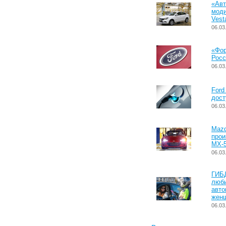
«Авт
моди
Vest
06.03
«Фо
Росс
06.03
Ford
дост
06.03
Mazd
прои
MX-5
06.03
ГИБ
люб
авто
женщ
06.03