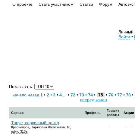
О проекте
Стать участником
Статьи
Форум
Автоэкс
Личный 
Войти
•
Показывать:
начало
назад
1
•
2
•
3
•
4
... •
72
•
73
•
74
•
75
•
76
•
77
•
78
•
вперед
конец
График
Сервис
Профиль
Акции
работы
Торус, сервисный центр
—
—
Красноярск, Партизана Железняка, 18,
офис 313а