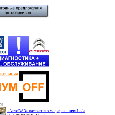
ти
«АвтоВАЗ» рассказал о модификациях Lada