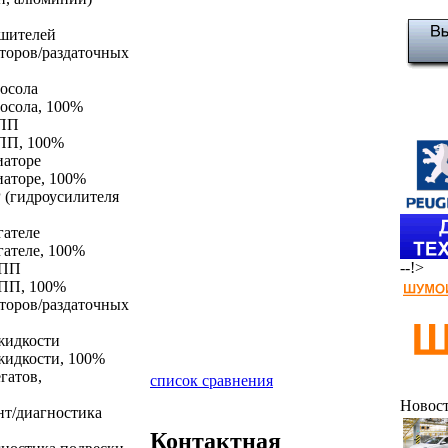
ушителей
кторов/раздаточных
тосола
тосола, 100%
КПП
КПП, 100%
иаторе
иаторе, 100%
 (гидроусилителя
гателе
гателе, 100%
--!>
КПП
КПП, 100%
кторов/раздаточных
жидкости
жидкости, 100%
гатов,
список сравнения
Новос
т/диагностика
Контактная