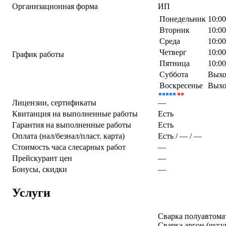
Организационная форма
ИП
Понедельник
10:0
Вторник
10:0
Среда
10:0
Четверг
10:0
График работы
Пятница
10:0
Суббота
Выхо
Воскресенье
Выхо
Лицензии, сертификаты
—
Квитанция на выполненные работы
Есть
Гарантия на выполненные работы
Есть
Оплата (нал/безнал/пласт. карта)
Есть / — / —
Стоимость часа слесарных работ
—
Прейскурант цен
—
Бонусы, скидки
—
Услуги
Cварка полуавтомат
Cварка аргон (чуг