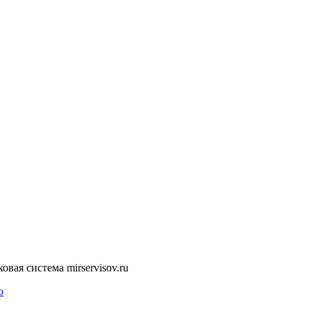
ая система mirservisov.ru
о