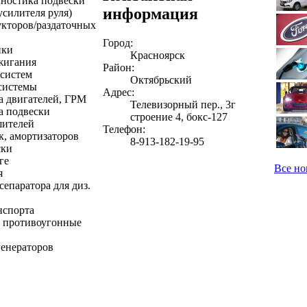
ностика подвески
информация
силителя руля)
укторов/раздаточных
Город:
йки
Красноярск
жигания
Район:
систем
Октябрьский
системы
Адрес:
а двигателей, ГРМ
Телевизорный пер., 3г
а подвески
строение 4, бокс-127
шителей
Телефон:
к, амортизаторов
8-913-182-19-95
ски
ге
Все но
я
сепаратора для диз.
нспорта
 противоугонные
генераторов