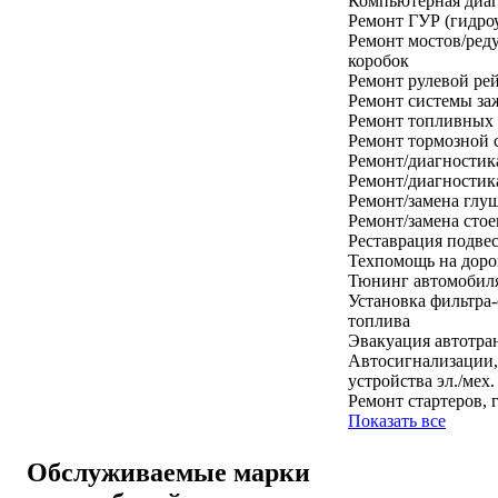
Компьютерная диаг
Ремонт ГУР (гидроу
Ремонт мостов/ред
коробок
Ремонт рулевой ре
Ремонт системы за
Ремонт топливных 
Ремонт тормозной 
Ремонт/диагностик
Ремонт/диагностик
Ремонт/замена глу
Ремонт/замена стое
Реставрация подве
Техпомощь на доро
Тюнинг автомобил
Установка фильтра-
топлива
Эвакуация автотра
Автосигнализации,
устройства эл./мех.
Ремонт стартеров, 
Показать все
Обслуживаемые марки