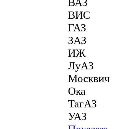
ВАЗ
ВИС
ГАЗ
ЗАЗ
ИЖ
ЛуАЗ
Москвич
Ока
ТагАЗ
УАЗ
Показать