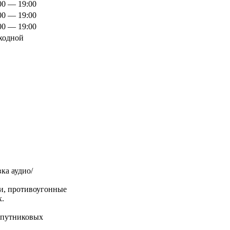
00 — 19:00
00 — 19:00
00 — 19:00
ходной
ка аудио/
и, противоугонные
х.
спутниковых