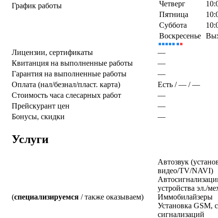
Четверг
10:
График работы
Пятница
10:
Суббота
10:
Воскресенье
Вы
Лицензии, сертификаты
—
Квитанция на выполненные работы
—
Гарантия на выполненные работы
—
Оплата (нал/безнал/пласт. карта)
Есть / — / —
Стоимость часа слесарных работ
—
Прейскурант цен
—
Бонусы, скидки
—
Услуги
Автозвук (установ
видео/TV/NAVI)
Автосигнализаци
устройства эл./ме
(
специализируемся
/ также оказываем)
Иммобилайзеры
Установка GSM, 
сигнализаций