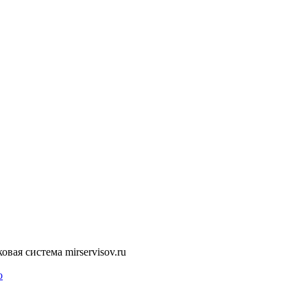
ая система mirservisov.ru
о