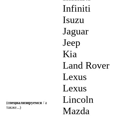
Infiniti
Isuzu
Jaguar
Jeep
Kia
Land Rover
Lexus
Lexus
Lincoln
(
специализируемся
/ а
также...)
Mazda