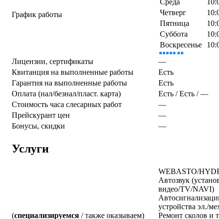
Среда
10:
Четверг
10:
График работы
Пятница
10:
Суббота
10:
Воскресенье
10:
Лицензии, сертификаты
—
Квитанция на выполненные работы
Есть
Гарантия на выполненные работы
Есть
Оплата (нал/безнал/пласт. карта)
Есть / Есть / —
Стоимость часа слесарных работ
—
Прейскурант цен
—
Бонусы, скидки
—
Услуги
WEBASTO/HYDR
Автозвук (установ
видео/TV/NAVI)
Автосигнализаци
устройства эл./ме
(
специализируемся
/ также оказываем)
Ремонт сколов и 