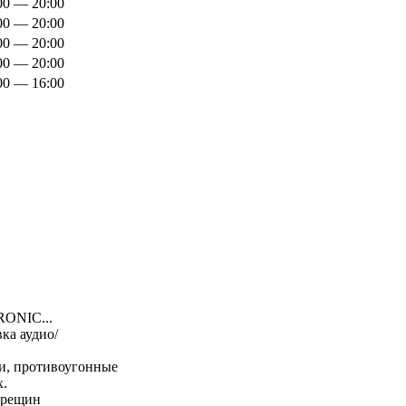
00 — 20:00
00 — 20:00
00 — 20:00
00 — 20:00
00 — 16:00
ONIC...
ка аудио/
и, противоугонные
х.
трещин