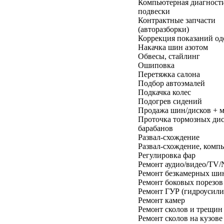
Компьютерная диагност
подвески
Контрактные запчасти
(авторазборки)
Коррекция показаний од
Накачка шин азотом
Обвесы, стайлинг
Ошиповка
Перетяжка салона
Подбор автоэмалей
Подкачка колес
Подогрев сидений
Продажа шин/дисков + 
Проточка тормозных дис
барабанов
Развал-схождение
Развал-схождение, ком
Регулировка фар
Ремонт аудио/видео/TV
Ремонт безкамерных ши
Ремонт боковых порезов
Ремонт ГУР (гидроусили
Ремонт камер
Ремонт сколов и трещин
Ремонт сколов на кузове