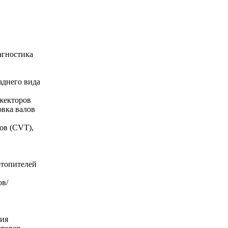
агностика
аднего вида
жекторов
овка валов
ов (CVT),
отопителей
ов/
ния