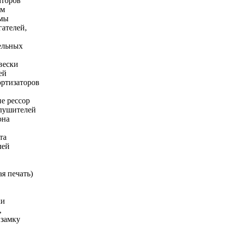
аторов
ем
емы
гателей,
ельных
вески
ей
ортизаторов
е рессор
глушителей
она
та
лей
я печать)
ки
,
 замку