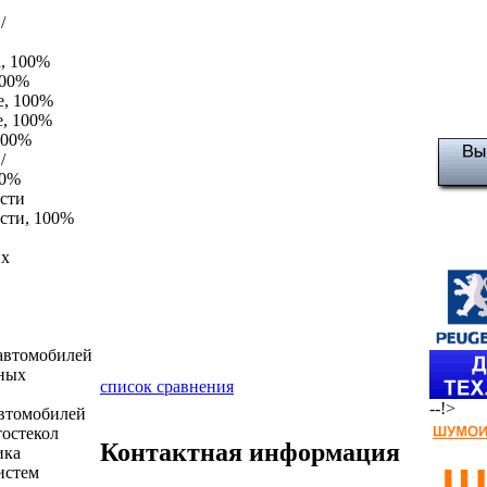
/
а, 100%
100%
е, 100%
е, 100%
100%
/
00%
сти
сти, 100%
в
их
 автомобилей
нных
список сравнения
--!>
автомобилей
тостекол
Контактная информация
ика
истем