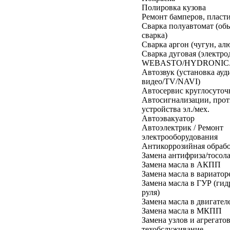
Полировка кузова
Ремонт бамперов, пласт
Cварка полуавтомат (об
сварка)
Cварка аргон (чугун, а
Cварка дуговая (электро
WEBASTO/HYDRONIC.
Автозвук (установка ауд
видео/TV/NAVI)
Автосервис круглосуточ
Автосигнализации, про
устройства эл./мех.
Автоэвакуатор
Автоэлектрик / Ремонт
электрооборудования
Антикоррозийная обраб
Замена антифриза/тосол
Замена масла в АКПП
Замена масла в вариатор
Замена масла в ГУР (гид
руля)
Замена масла в двигател
Замена масла в МКПП
Замена узлов и агрегатов
техобслуживание