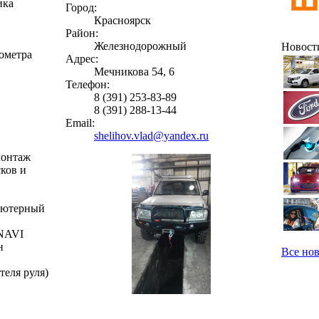
ика
Город:
Красноярск
Район:
Железнодорожный
Новост
ометра
Адрес:
Мечникова 54, 6
Телефон:
8 (391) 253-83-89
8 (391) 288-13-44
Email:
shelihov.vlad@yandex.ru
монтаж
ков и
пьютерный
/NAVI
н
Все но
теля руля)