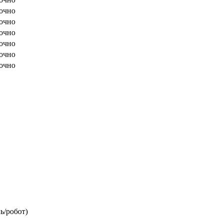
очно
очно
очно
очно
очно
очно
ь/робот)