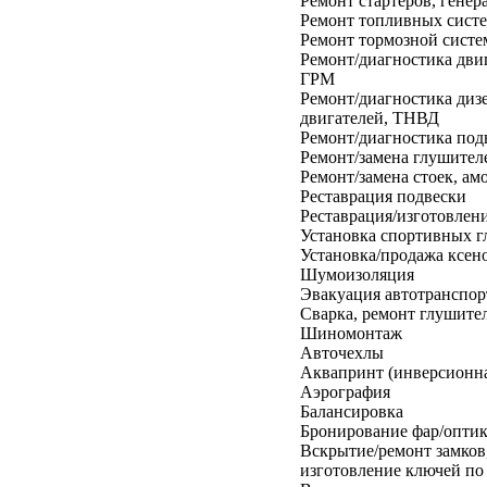
Ремонт стартеров, генер
Ремонт топливных сист
Ремонт тормозной сист
Ремонт/диагностика дви
ГРМ
Ремонт/диагностика диз
двигателей, ТНВД
Ремонт/диагностика под
Ремонт/замена глушител
Ремонт/замена стоек, ам
Реставрация подвески
Реставрация/изготовлени
Установка спортивных 
Установка/продажа ксен
Шумоизоляция
Эвакуация автотранспор
Cварка, ремонт глушите
Шиномонтаж
Авточехлы
Аквапринт (инверсионна
Аэрография
Балансировка
Бронирование фар/опти
Вскрытие/ремонт замков
изготовление ключей по