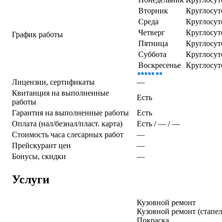
Вторник
Круглосут
Среда
Круглосут
Четверг
Круглосут
График работы
Пятница
Круглосут
Суббота
Круглосут
Воскресенье
Круглосут
Лицензии, сертификаты
—
Квитанция на выполненные
Есть
работы
Гарантия на выполненные работы
Есть
Оплата (нал/безнал/пласт. карта)
Есть / — / —
Стоимость часа слесарных работ
—
Прейскурант цен
—
Бонусы, скидки
—
Услуги
Кузовной ремонт
Кузовной ремонт (стапел
Покраска