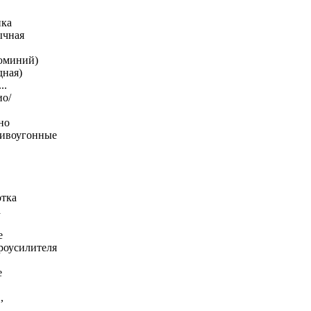
ика
ычная
люминий)
дная)
..
ио/
но
тивоугонные
отка
а
е
роусилителя
е
,