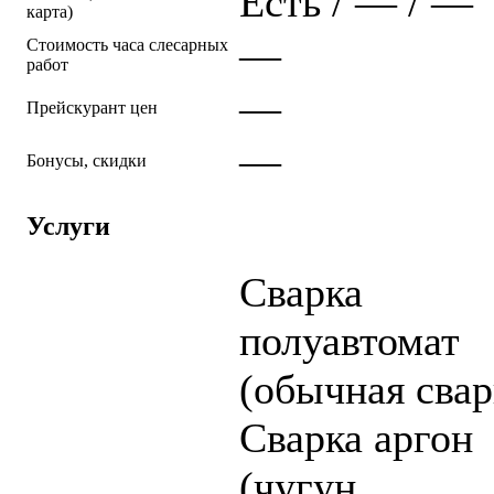
Есть / — / —
карта)
—
Стоимость часа слесарных
работ
—
Прейскурант цен
—
Бонусы, скидки
Услуги
Cварка
полуавтомат
(обычная свар
Cварка аргон
(чугун,