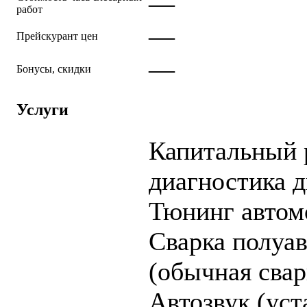
—
работ
—
Прейскурант цен
—
Бонусы, скидки
Услуги
Капитальный 
диагностика д
Тюнинг автом
Cварка полуа
(обычная свар
Автозвук (уст