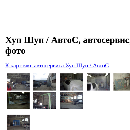
Хун Шун / АвтоС, автосервис
фото
К карточке автосервиса Хун Шун / АвтоС